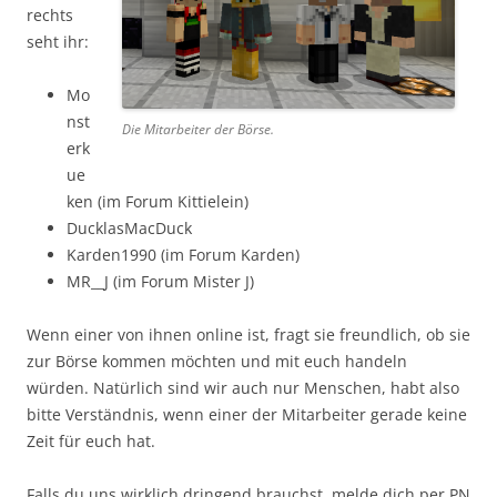
rechts
seht ihr:
Mo
nst
Die Mitarbeiter der Börse.
erk
ue
ken (im Forum Kittielein)
DucklasMacDuck
Karden1990 (im Forum Karden)
MR__J (im Forum Mister J)
Wenn einer von ihnen online ist, fragt sie freundlich, ob sie
zur Börse kommen möchten und mit euch handeln
würden. Natürlich sind wir auch nur Menschen, habt also
bitte Verständnis, wenn einer der Mitarbeiter gerade keine
Zeit für euch hat.
Falls du uns wirklich dringend brauchst, melde dich per PN