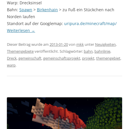
Warp: Drecksinsel
Bahn:
Spawn
>
Birkenhain
> zu Fuß ein Stückchen nach
Norden laufen
Standort auf der Googlemap:
uripura.de/minecraft/map/
Weiterlesen
→
Dieser Beitrag wurde am
2013-01-20
von
mkk
unter
Neuigkeiten
,
Themengebiete
veröffentlicht. Schlagwörter:
bahn
,
bahnlinie
,
Dreck
,
gemeinschaft
,
gemeinschaftsprojekt
,
projekt
,
themengebiet
,
warp
.