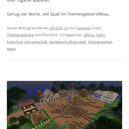
oder ingame abklären.
Genug der Worte, viel Spaß im Themengebiet Altbau.
Dieser Beitrag wurde am
2013-01-23
von
Fantasio
unter
Themengebiete
veröffentlicht. Schlagwörter:
altbau
,
bahn
,
bahnlinie
,
gemeinschaft
,
gemeinschaftsprojekt
,
themengebiet
,
warp
.