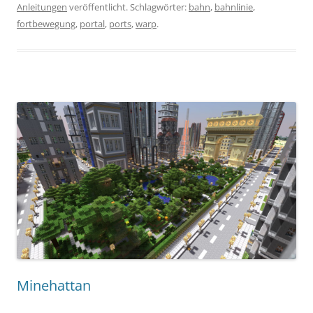
Anleitungen
veröffentlicht. Schlagwörter:
bahn
,
bahnlinie
,
fortbewegung
,
portal
,
ports
,
warp
.
Minehattan