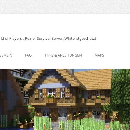
ld of Players". Reiner Survival-Server. Whitelistgeschützt.
GEMEIN
FAQ
TIPPS & ANLEITUNGEN
MAPS
EMENGEBIETE
BAHNLINIEN, PORTALE, WARPS
ALTBAU
UND PORTS
GELN
CARROOBURG IM NIEMANDSLAND
BILDER VON BESONDEREN ORTEN
ER UNS
DAS TAL DES FRIEDENS
BÜCHERREGALE BESCHREIBEN
GANG ZUM MINECRAFT-SERVER
DRECKSINSEL
CRAFTBOOK
CRAFTBOOK: A
MINEHATTAN
MINEHATTAN’SCHE SPEZIALITÄTEN
CRAFTBOOK: B
TÜREN AUS BL