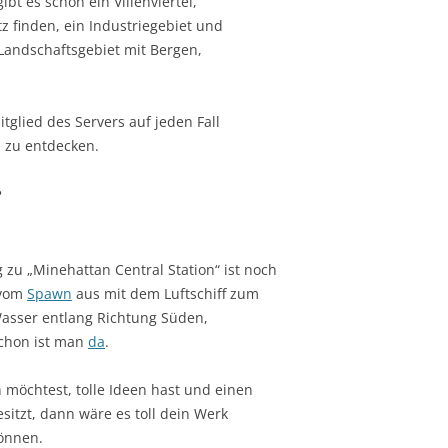
bt es schon ein Villenviertel,
 finden, ein Industriegebiet und
s Landschaftsgebiet mit Bergen,
tglied des Servers auf jeden Fall
l zu entdecken.
?
 zu „Minehattan Central Station“ ist noch
 vom
Spawn
aus mit dem Luftschiff zum
sser entlang Richtung Süden,
chon ist man
da
.
möchtest, tolle Ideen hast und einen
esitzt, dann wäre es toll dein Werk
önnen.