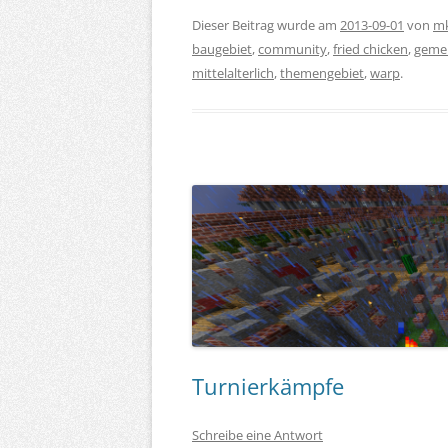
Dieser Beitrag wurde am
2013-09-01
von
m
baugebiet
,
community
,
fried chicken
,
gemei
mittelalterlich
,
themengebiet
,
warp
.
Turnierkämpfe
Schreibe eine Antwort