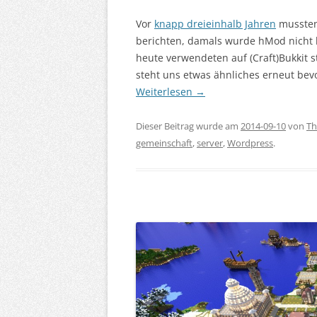
Vor
knapp dreieinhalb Jahren
mussten 
berichten, damals wurde hMod nicht 
heute verwendeten auf (Craft)Bukkit 
steht uns etwas ähnliches erneut bevor
Weiterlesen
→
Dieser Beitrag wurde am
2014-09-10
von
Th
gemeinschaft
,
server
,
Wordpress
.