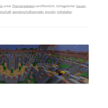
kk
unter
Themengebiete
veröffentlicht. Schlagwörter:
bauen
,
nschaft
,
gemeinschaftsprojekt
,
gronkh
,
mittelalter
,