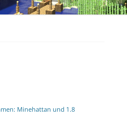
„SNAPSHOT“ DER
BEFEHLSÜBERSICHT
CRAFTBOOK: Z
TURNIERKÄMPFE
CRAFTBOOK: ZU
MECHANISMEN
men: Minehattan und 1.8