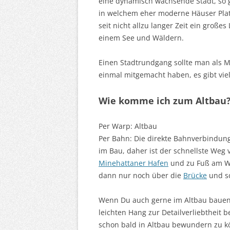
eine dynamisch wachsende Stadt, so gi
in welchem eher moderne Häuser Platz
seit nicht allzu langer Zeit ein große
einem See und Wäldern.
Einen Stadtrundgang sollte man als Mi
einmal mitgemacht haben, es gibt vie
Wie komme ich zum Altbau
Per Warp: Altbau
Per Bahn: Die direkte Bahnverbindung
im Bau, daher ist der schnellste Weg
Minehattaner Hafen
und zu Fuß am Wa
dann nur noch über die
Brücke
und s
Wenn Du auch gerne im Altbau bauen 
leichten Hang zur Detailverliebtheit b
schon bald in Altbau bewundern zu k