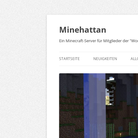
Zum
Inhalt
springen
Minehattan
Ein Minecraft-Server für Mitglieder der "Wor
STARTSEITE
NEUIGKEITEN
ALL
TH
RE
ÜB
ZU