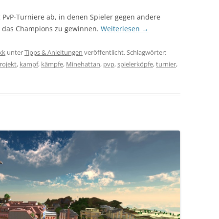
 PvP-Turniere ab, in denen Spieler gegen andere
el das Champions zu gewinnen.
Weiterlesen
→
kk
unter
Tipps & Anleitungen
veröffentlicht. Schlagwörter:
rojekt
,
kampf
,
kämpfe
,
Minehattan
,
pvp
,
spielerköpfe
,
turnier
,